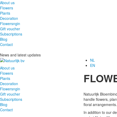
About us
Flowers
Plants
Decoration
Flowersngin
Gift voucher
Subscriptions
Blog
Contact
News and latest updates
NL
EN
About us
Flowers
FLOW
Plants
Decoration
Flowersngin
Gift voucher
Natuurlijk Bloembind
Subscriptions
handle flowers, pla
Blog
floral arrangements.
Contact
In addition to our de