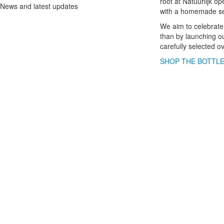
root at Natuurlijk 
News and latest updates
with a homemade sele
We aim to celebrate 
than by launching 
carefully selected o
SHOP THE BOTTL